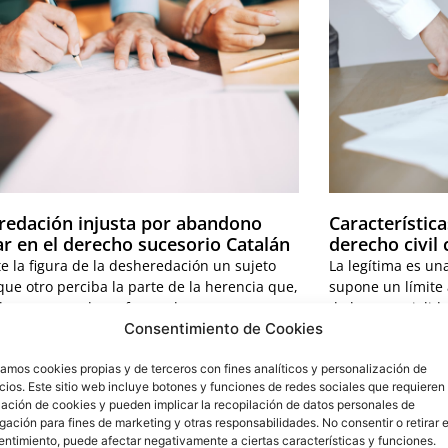
redación injusta por abandono
Característica
ar en el derecho sucesorio Catalán
derecho civil 
e la figura de la desheredación un sujeto
La legítima es un
ue otro perciba la parte de la herencia que,
supone un límite a
, le corresponde en forma de
de las especialida
Consentimiento de Cookies
 »
Leer más »
zamos cookies propias y de terceros con fines analíticos y personalización de
ios. Este sitio web incluye botones y funciones de redes sociales que requieren 
lación de cookies y pueden implicar la recopilación de datos personales de
ación para fines de marketing y otras responsabilidades. No consentir o retirar e
ntimiento, puede afectar negativamente a ciertas características y funciones.