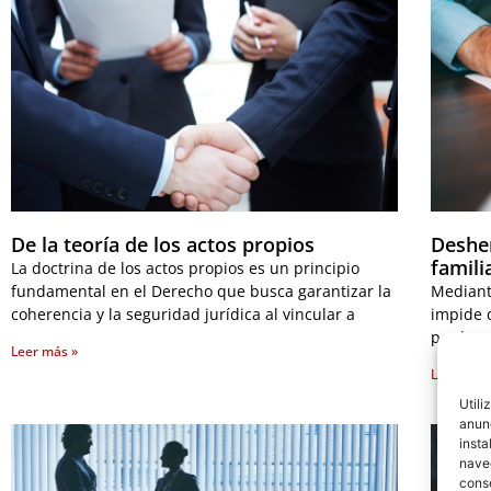
De la teoría de los actos propios
Deshe
famili
La doctrina de los actos propios es un principio
fundamental en el Derecho que busca garantizar la
Mediant
coherencia y la seguridad jurídica al vincular a
impide q
por ley
Leer más »
Leer más
Utili
anunc
insta
naveg
conse