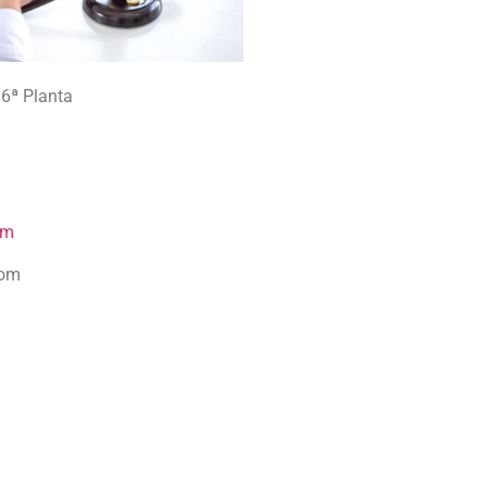
6ª Planta
om
com