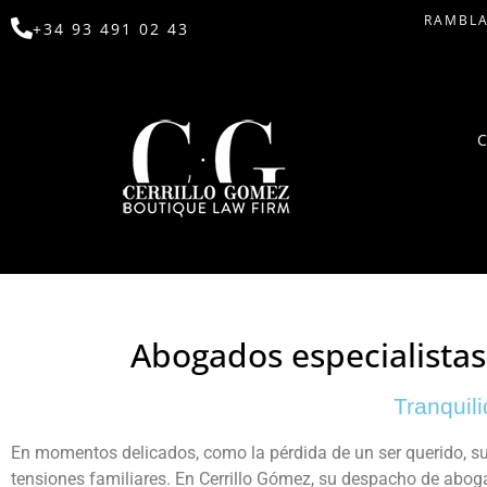
RAMBLA
+34 93 491 02 43
Abogados especialistas
Tranquili
En momentos delicados, como la pérdida de un ser querido, sur
tensiones familiares. En Cerrillo Gómez, su despacho de abog