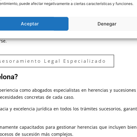
ntimiento, puede afectar negativamente a ciertas características y funciones.
s una estrategia jurídica personalizada, priorizando siempre la
ación lo requiere, defendemos con firmeza, experiencia y determi
Aceptar
Denegar
as en herencias y sucesiones en Barcelona
,
para resolver de maner
rse.
Asesoramiento Legal Especializado
elona?
periencia como abogados especialistas en herencias y sucesiones
ecesidades concretas de cada caso.
cacia y excelencia jurídica en todos los trámites sucesorios, gar
enamente capacitados para gestionar herencias que incluyen biene
procesos de sucesión más complejos.