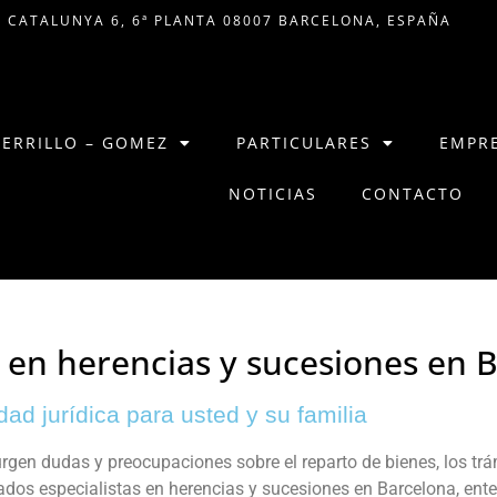
 CATALUNYA 6, 6ª PLANTA 08007 BARCELONA, ESPAÑA
CERRILLO – GOMEZ
PARTICULARES
EMPR
NOTICIAS
CONTACTO
 en herencias y sucesiones en 
dad jurídica para usted y su familia
gen dudas y preocupaciones sobre el reparto de bienes, los trám
ados especialistas en herencias y sucesiones en Barcelona, en