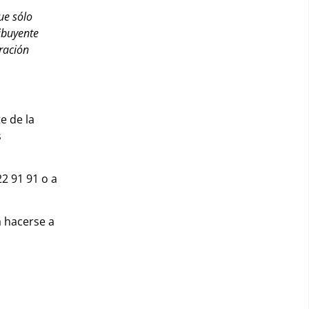
ue sólo
ibuyente
eración
e de la
s
2 91 91 o a
 hacerse a