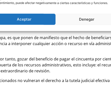
ntimiento, puede afectar negativamente a ciertas características y funciones.
ado e inmediato de multas con las reducciones pertinentes a tr
juicio de que, en todo caso, el pago pueda hacerse efectivo a tra
Aceptar
Denegar
cupa, es que ponen de manifiesto que el hecho de beneficiars
ncia a interponer cualquier acción o recurso en vía adminis
or tanto, gozar del beneficio de pagar el cincuenta por cien
uerta de los recursos administrativos, esto incluye: el recu
 extraordinario de revisión.
cionados no vulneran el derecho a la tutela judicial efectiva