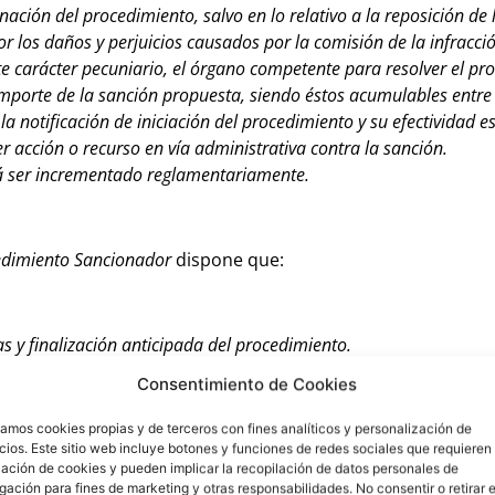
ación del procedimiento, salvo en lo relativo a la reposición de 
r los daños y perjuicios causados por la comisión de la infracci
 carácter pecuniario, el órgano competente para resolver el pr
importe de la sanción propuesta, siendo éstos acumulables entre 
a notificación de iniciación del procedimiento y su efectividad e
r acción o recurso en vía administrativa contra la sanción.
rá ser incrementado reglamentariamente.
edimiento Sancionador
dispone que:
 y finalización anticipada del procedimiento
.
Consentimiento de Cookies
tida tenga carácter pecuniario, el denunciado puede asumir su
zamos cookies propias y de terceros con fines analíticos y personalización de
ios. Este sitio web incluye botones y funciones de redes sociales que requieren 
delantado del importe de la sanción de multa determina la finaliza
lación de cookies y pueden implicar la recopilación de datos personales de
ación para fines de marketing y otras responsabilidades. No consentir o retirar e