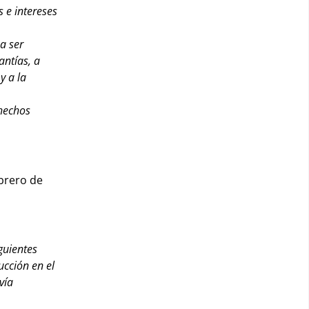
s e intereses
a ser
antías, a
y a la
 hechos
brero de
guientes
ucción en el
vía