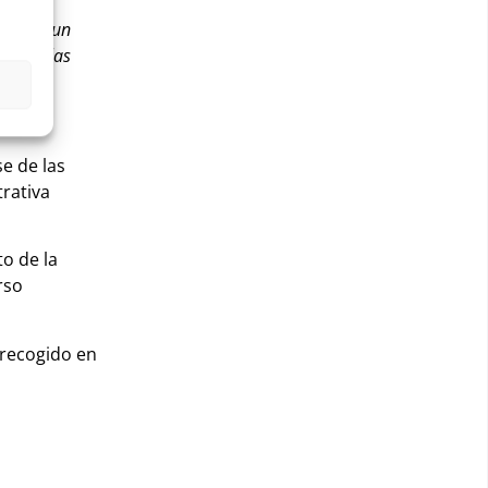
avés de un
vés de las
e de las
trativa
to de la
rso
 recogido en