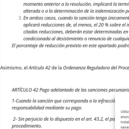
momento anterior a la resolución, implicará la termin
alterada o a la determinación de la indemnización po
En ambos casos, cuando la sanción tenga únicamente
aplicará reducciones de, al menos, el 20 % sobre el 
citadas reducciones, deberán estar determinadas en l
condicionada al desistimiento o renuncia de cualquie
El porcentaje de reducción previsto en este apartado pod
Asimismo, el
Artículo 42
de la
Ordenanza Reguladora del Proc
ARTÍCULO 42 Pago adelantado de las sanciones pecuniarias
1-Cuando la sanción que corresponda a la infracción come
responsabilidad mediante su pago.
Utili
anunc
2- Sin perjuicio de lo dispuesto en el art. 43.2, el pago a
insta
procedimiento.
naveg