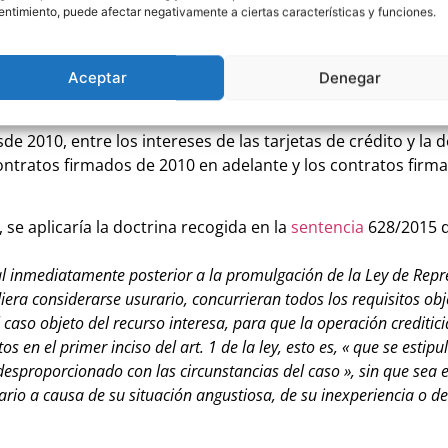
ntimiento, puede afectar negativamente a ciertas características y funciones.
osa, de su inexperiencia o de lo limitado de sus facultades menta
ayor cantidad que la verdaderamente entregada, cualesquiera qu
o propio, dentro de la población, hecha por el deudor en esta cla
Aceptar
Denegar
sde 2010, entre los intereses de las tarjetas de crédito y la d
ontratos firmados de 2010 en adelante y los contratos firm
 se aplicaría la doctrina recogida en la
sentencia
628/2015 d
cial inmediatamente posterior a la promulgación de la Ley de Repr
era considerarse usurario, concurrieran todos los requisitos obj
 al caso objeto del recurso interesa, para que la operación creditic
 en el primer inciso del art. 1 de la ley, esto es, « que se estipu
desproporcionado con las circunstancias del caso
», sin que sea 
rio a causa de su situación angustiosa, de su inexperiencia o de