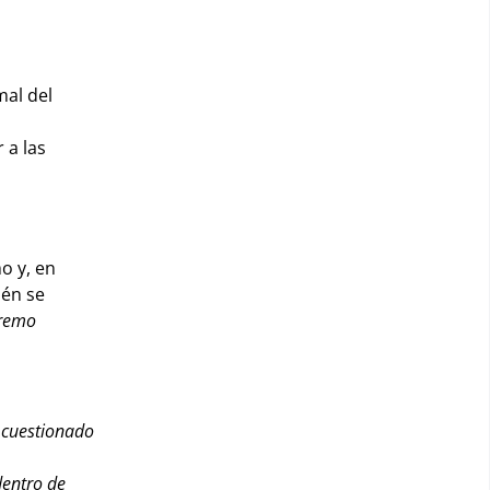
mal del
 a las
o y, en
én se
premo
s cuestionado
dentro de