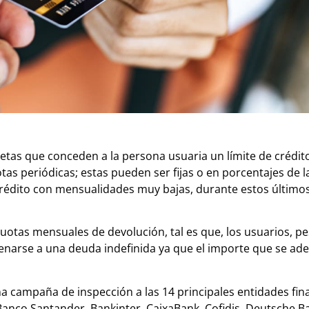
jetas que conceden a la persona usuaria un límite de crédit
as periódicas; estas pueden ser fijas o en porcentajes de 
 crédito con mensualidades muy bajas, durante estos último
.
cuotas mensuales de devolución, tal es que, los usuarios, pe
enarse a una deuda indefinida ya que el importe que se ad
a campaña de inspección a las 14 principales entidades fin
anco Santander, Bankinter, CaixaBank, Cofidis, Deutsche B