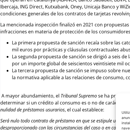
Ibercaja, ING Direct, Kutxabank, Oney, Unicaja Banco y WiZin
condiciones generales de los contratos de tarjetas revolvin
La mencionada inspección finalizó en 2021 con propuestas 
infracciones en materia de protección de los consumidores
La primera propuesta de sanción recaía sobre las cat
mil euros por prácticas y cláusulas contractuales abus
La segunda propuesta de sanción se dirigió a seis de l
por un importe global de seiscientos veintisiete mil o
La tercera propuesta de sanción se impuso sobre nueve
la normativa aplicable a las relaciones de consumo, c
A mayor abundamiento, el
Tribunal Supremo
se ha pronunci
determinar si un crédito al consumo es o no de carácter us
nulidad de préstamos usurarios
, el cual establece:
Utili
anunc
Será nulo todo contrato de préstamo en que se estipule un inte
insta
desproporcionado con las circunstancias del caso o en condicio
naveg