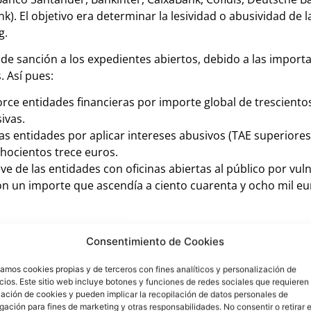
k). El objetivo era determinar la lesividad o abusividad de l
g.
de sanción a los expedientes abiertos, debido a las import
. Así pues:
orce entidades financieras por importe global de tresciento
ivas.
as entidades por aplicar intereses abusivos (TAE superiores
chocientos trece euros.
 de las entidades con oficinas abiertas al público por vul
on un importe que ascendía a ciento cuarenta y ocho mil eur
ado en diferentes sentencias estableciendo los mecanismo
Consentimiento de Cookies
urario en vistas del
Artículo 1
de la
Ley de 23 de julio de 1908 
zamos cookies propias y de terceros con fines analíticos y personalización de
ios. Este sitio web incluye botones y funciones de redes sociales que requieren 
rés notablemente superior al normal del dinero y manifiestament
lación de cookies y pueden implicar la recopilación de datos personales de
nes tales que resulte aquél leonino, habiendo motivos para esti
ación para fines de marketing y otras responsabilidades. No consentir o retirar e