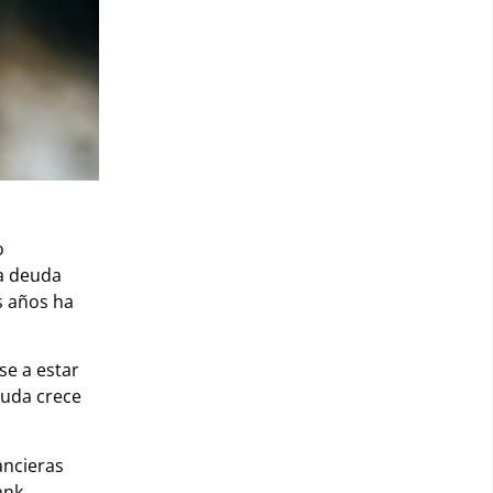
o
la deuda
s años ha
se a estar
euda crece
ancieras
ank,