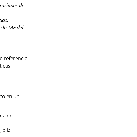
eraciones de
ías,
 la TAE del
o referencia
ticas
ato en un
ina del
 a la