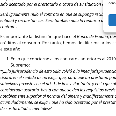
conse
sido aceptado por el prestatario a causa de su situación angusti
Será igualmente nulo el contrato en que se suponga recibida m
entidad y circunstancias. Será también nula la renuncia del fuer
contratos.
Es importante la distinción que hace el
Banco de España
, de
créditos al consumo. Por tanto, hemos de diferenciar los c
a este año.
En lo que concierne a los contratos anteriores al 2010,
Supremo:
“(…)la jurisprudencia de esta Sala volvió a la línea jurispruden
Usura, en el sentido de no exigir que, para que un préstamo pudi
subjetivos previstos en el art. 1 de la ley. Por tanto, y en lo que
considerada usuraria, basta con que se den los requisitos previstos
notablemente superior al normal del dinero y manifiestamente 
acumuladamente, se exija « que ha sido aceptado por el prestata
de sus facultades mentales»”