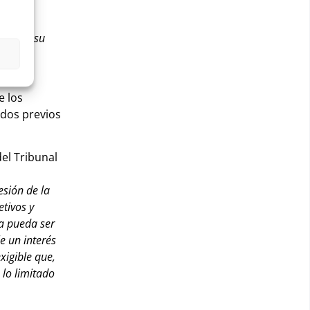
les.
e sean su
se de
e los
ados previos
el Tribunal
esión de la
etivos y
ia pueda ser
le
un interés
exigible que,
 lo limitado