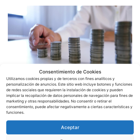
Consentimiento de Cookies
Deudas que no pueden ser exoneradas
Utilizamos cookies propias y de terceros con fines analíticos y
mediante la ley de la segunda oportunidad
personalización de anuncios. Este sitio web incluye botones y funciones
de redes sociales que requieren la instalación de cookies y pueden
Ley 16/2022, de 5 de septiembre, de reforma del texto
implicar la recopilación de datos personales de navegación para fines de
refundido de la Ley Concursal, aprobado por el Real
marketing y otras responsabilidades. No consentir o retirar el
Decreto Legislativo 1/2020, de 5 de
consentimiento, puede afectar negativamente a ciertas características y
funciones.
Leer más »
Aceptar