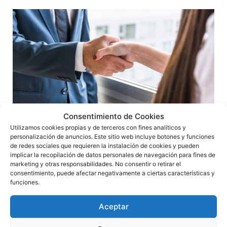
Consentimiento de Cookies
El derecho de separación del socio por
Utilizamos cookies propias y de terceros con fines analíticos y
modificación del objeto social
personalización de anuncios. Este sitio web incluye botones y funciones
de redes sociales que requieren la instalación de cookies y pueden
El derecho de separación del socio en las sociedades de
implicar la recopilación de datos personales de navegación para fines de
capital, eso es, sociedades anónimas y de responsabilidad
marketing y otras responsabilidades. No consentir o retirar el
limitada, es una disposición que permite a
consentimiento, puede afectar negativamente a ciertas características y
funciones.
Leer más »
Aceptar