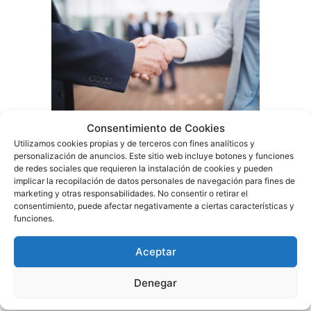
Consentimiento de Cookies
Utilizamos cookies propias y de terceros con fines analíticos y
personalización de anuncios. Este sitio web incluye botones y funciones
de redes sociales que requieren la instalación de cookies y pueden
implicar la recopilación de datos personales de navegación para fines de
marketing y otras responsabilidades. No consentir o retirar el
consentimiento, puede afectar negativamente a ciertas características y
¿Cómo identificar una negligencia
funciones.
médica en Barcelona?
Aceptar
Identificar una negligencia médica puede ser complejo, pero
hay señales y procedimientos que pueden ayudar a detectar
Denegar
estos casos de mala praxis en Barcelona.